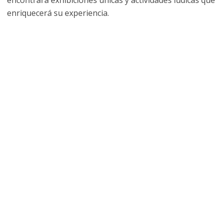
encontrará exhibiciones únicas y actividades lúdicas que
enriquecerá su experiencia.