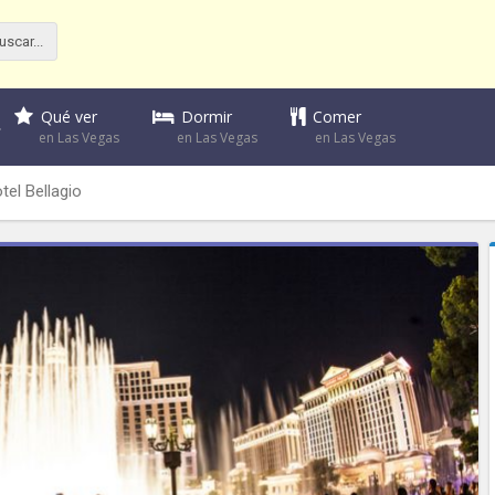
Dormir
Comer
Qué ver
en Las Vegas
en Las Vegas
en Las Vegas
tel Bellagio