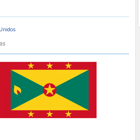
 Unidos
as