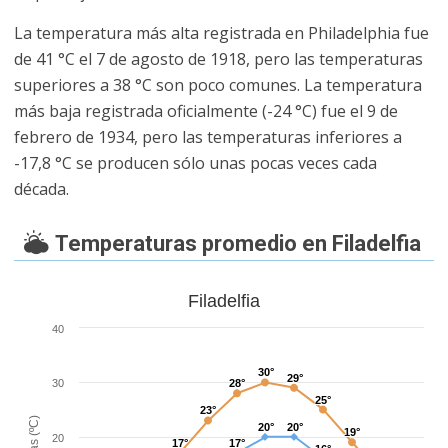
La temperatura más alta registrada en Philadelphia fue
de 41 °C el 7 de agosto de 1918, pero las temperaturas
superiores a 38 °C son poco comunes. La temperatura
más baja registrada oficialmente (-24 °C) fue el 9 de
febrero de 1934, pero las temperaturas inferiores a
-17,8 °C se producen sólo unas pocas veces cada
década.
Temperaturas promedio en Filadelfia
Filadelfia
40
30°
30°
29°
29°
30
28°
28°
25°
25°
23°
23°
20°
20°
20°
20°
19°
19°
20
17°
17°
17°
17°