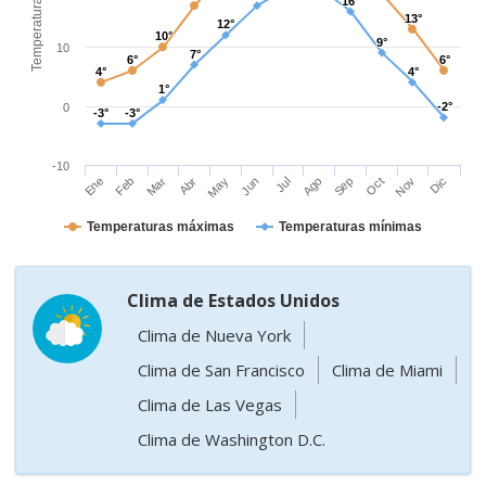
Temperaturas (ºC)
16°
16°
13°
13°
12°
12°
10°
10°
9°
9°
10
7°
7°
6°
6°
6°
6°
4°
4°
4°
4°
1°
1°
-2°
-2°
0
-3°
-3°
-3°
-3°
-10
Ene
Feb
Mar
Abr
May
Jun
Jul
Ago
Sep
Oct
Nov
Dic
Temperaturas máximas
Temperaturas mínimas
Clima de Estados Unidos
Clima de Nueva York
Clima de San Francisco
Clima de Miami
Clima de Las Vegas
Clima de Washington D.C.