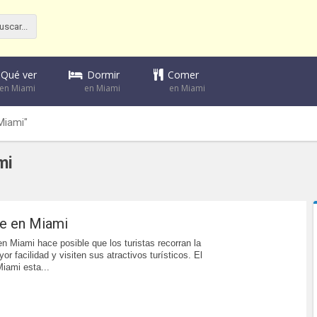
Dormir
Comer
Qué ver
en Miami
en Miami
en Miami
Miami"
mi
te en Miami
en Miami hace posible que los turistas recorran la
r facilidad y visiten sus atractivos turísticos. El
Miami esta...